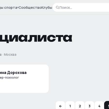
ды спорта
Сообщество
Клубы
▾
ециалиста
в
·
Москва
ина Дорохова
ер-психолог
←
1
2
3
4