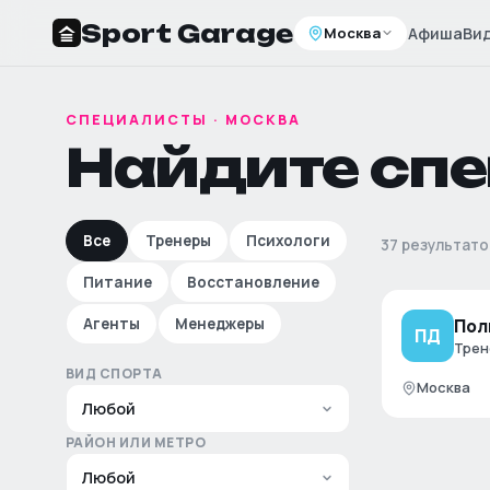
Sport Garage
Москва
Афиша
Ви
СПЕЦИАЛИСТЫ
·
МОСКВА
Найдите сп
Все
Тренеры
Психологи
37 результато
Питание
Восстановление
Пол
Агенты
Менеджеры
ПД
Трен
ВИД СПОРТА
Москва
РАЙОН ИЛИ МЕТРО