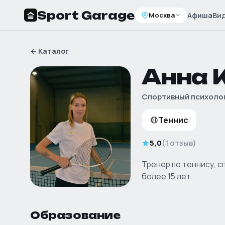
Sport Garage
Москва
Афиша
Ви
←
Каталог
Анна 
Спортивный психоло
Теннис
5,0
(
1 отзыв
)
Тренер по теннису, 
более 15 лет.
Образование