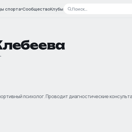
ды спорта
Сообщество
Клубы
▾
Клебеева
г
спортивный психолог. Проводит диагностические консульт