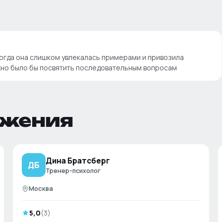
ногда она слишком увлекалась примерами и привозила
можно было бы посвятить последовательным вопросам
ожения
Дина Братсберг
ДБ
Тренер-психолог
Москва
5,0
(
3
)