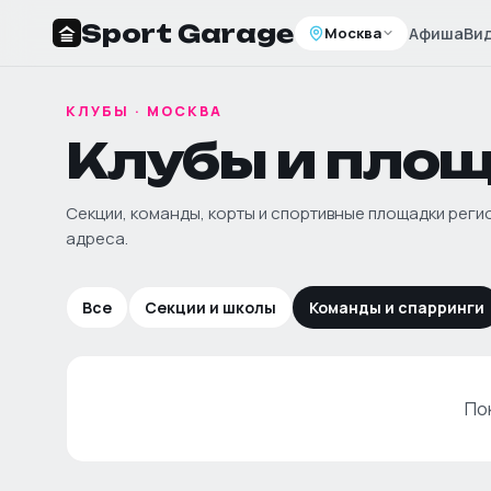
Sport Garage
Москва
Афиша
Ви
КЛУБЫ · МОСКВА
Клубы и пло
Секции, команды, корты и спортивные площадки регио
адреса.
Все
Секции и школы
Команды и спарринги
По