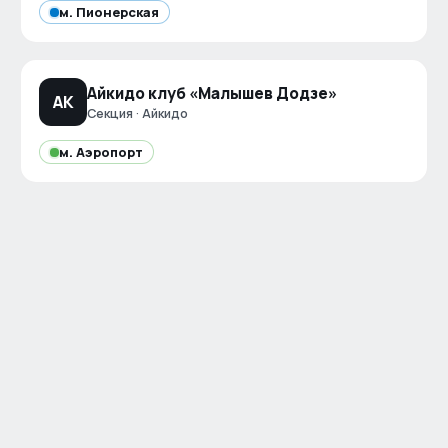
м.
Пионерская
Айкидо клуб «Малышев Додзе»
АК
Секция · Айкидо
м.
Аэропорт