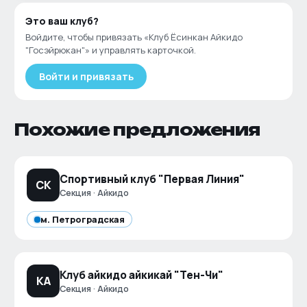
Это ваш
клуб
?
Войдите, чтобы привязать «
Клуб Ёсинкан Айкидо
"Госэйрюкан"
» и управлять карточкой.
Войти и привязать
Похожие предложения
Спортивный клуб "Первая Линия"
СК
Секция · Айкидо
м.
Петроградская
Клуб айкидо айкикай "Тен-Чи"
КА
Секция · Айкидо