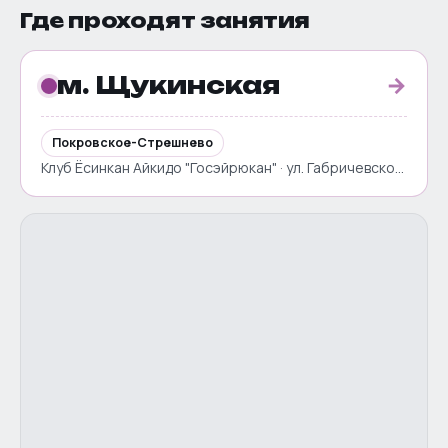
Где проходят занятия
м. Щукинская
→
Покровское-Стрешнево
Клуб Ёсинкан Айкидо "Госэйрюкан" · ул. Габричевского, д. 1