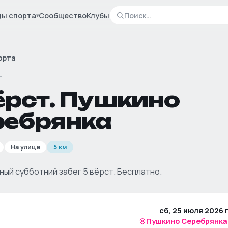
ды спорта
Сообщество
Клубы
▾
орта
Г
ёрст. Пушкино
ребрянка
На улице
5 км
ый субботний забег 5 вёрст. Бесплатно.
сб, 25 июля 2026 г
Пушкино Серебрянка