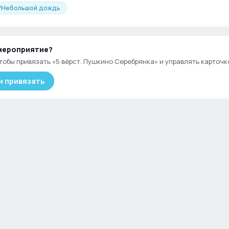
°
Небольшой дождь
мероприятие
?
тобы привязать «
5 вёрст. Пушкино Серебрянка
» и управлять карточк
и привязать