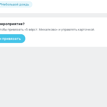
°
Небольшой дождь
мероприятие
?
тобы привязать «
5 вёрст. Михалково
» и управлять карточкой.
и привязать