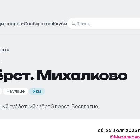
ды спорта
Сообщество
Клубы
▾
орта
Г
ёрст. Михалково
На улице
5 км
ый субботний забег 5 вёрст. Бесплатно.
сб, 25 июля 2026 г
Михалково