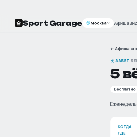
Sport Garage
Москва
Афиша
Ви
←
Афиша сп
ЗАБЕГ
·
БЕ
5 в
Бесплатно
Еженедельн
КОГДА
ГДЕ