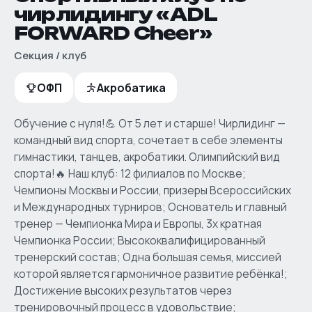
чирлидингу «ADL
FORWARD Cheer»
Секция / клуб
ОФП
Акробатика
Обучение с нуля!💪 От 5 лет и старше! Чирлидинг —
командный вид спорта, сочетает в себе элементы
гимнастики, танцев, акробатики. Олимпийский вид
спорта!🔥 Наш клуб: 12 филиалов по Москве;
Чемпионы Москвы и России, призеры Всероссийских
и Международных турниров; Основатель и главный
тренер — Чемпионка Мира и Европы, 3х кратная
Чемпионка России; Высококвалифицированный
тренерский состав; Одна большая семья, миссией
которой является гармоничное развитие ребёнка!;
Достижение высоких результатов через
тренировочный процесс в удовольствие;