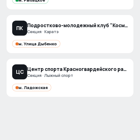
м.
Рыбацкое
Подростково-молодежный клуб "Космос"
ПК
Секция · Каратэ
м.
Улица Дыбенко
Центр спорта Красногвардейского района Полюстровский парк
ЦС
Секция · Лыжный спорт
м.
Ладожская